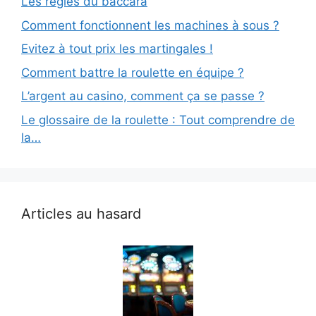
Les règles du baccara
Comment fonctionnent les machines à sous ?
Evitez à tout prix les martingales !
Comment battre la roulette en équipe ?
L’argent au casino, comment ça se passe ?
Le glossaire de la roulette : Tout comprendre de
la…
Articles au hasard