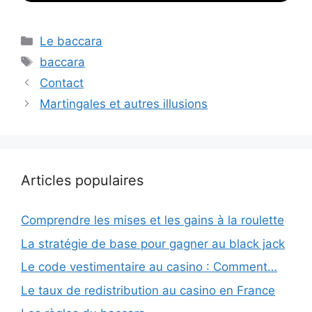
Catégories
Le baccara
Étiquettes
baccara
Contact
Martingales et autres illusions
Articles populaires
Comprendre les mises et les gains à la roulette
La stratégie de base pour gagner au black jack
Le code vestimentaire au casino : Comment…
Le taux de redistribution au casino en France