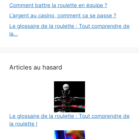
Comment battre la roulette en équipe ?
L’argent au casino, comment ça se passe ?
Le glossaire de la roulette : Tout comprendre de
la…
Articles au hasard
Le glossaire de la roulette : Tout comprendre de
la roulette !