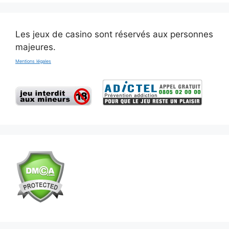
Les jeux de casino sont réservés aux personnes
majeures.
Mentions légales