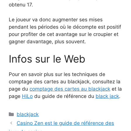
obtenu 17.
Le joueur va donc augmenter ses mises
pendant les périodes où le décompte est positif
pour profiter de cet avantage sur le croupier et
gagner davantage, plus souvent.
Infos sur le Web
Pour en savoir plus sur les techniques de
comptage des cartes au blackjack, consultez la
page du
comptage des cartes au blackjack
et la
page
HiLo
du guide de référence du
black jack
.
Catégories
blackjack
Casino Zen est le guide de référence des