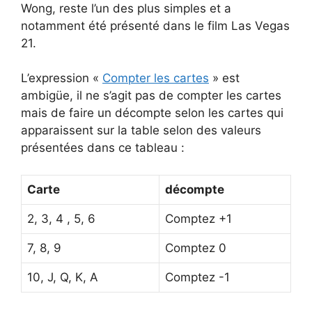
Wong, reste l’un des plus simples et a
notamment été présenté dans le film Las Vegas
21.
L’expression «
Compter les cartes
» est
ambigüe, il ne s’agit pas de compter les cartes
mais de faire un décompte selon les cartes qui
apparaissent sur la table selon des valeurs
présentées dans ce tableau :
Carte
décompte
2, 3, 4 , 5, 6
Comptez +1
7, 8, 9
Comptez 0
10, J, Q, K, A
Comptez -1