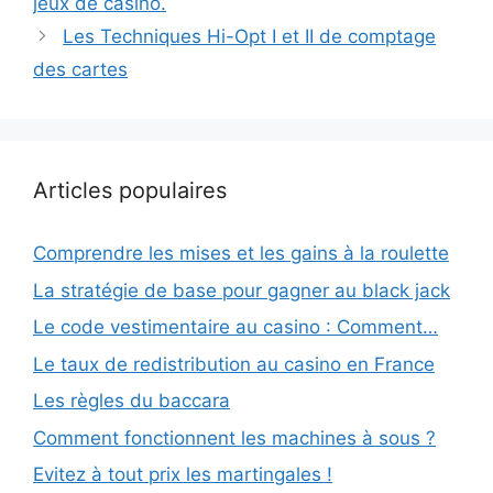
jeux de casino.
Les Techniques Hi-Opt I et II de comptage
des cartes
Articles populaires
Comprendre les mises et les gains à la roulette
La stratégie de base pour gagner au black jack
Le code vestimentaire au casino : Comment…
Le taux de redistribution au casino en France
Les règles du baccara
Comment fonctionnent les machines à sous ?
Evitez à tout prix les martingales !